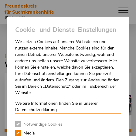
Direkt
Freundeskreis
zum
für Suchtkrankenhilfe
Inhalt
Stuttgart VII
Cookie- und Dienste-Einstellungen
Wir setzen Cookies auf unserer Website ein und
nutzen externe Inhalte. Manche Cookies sind für den
reinen Betrieb unserer Website notwendig, während
Hilfeportal
andere uns helfen unsere Website zu verbessern. Hier
Wie können wir helfen?
können Sie einstellen, welche davon Sie akzeptieren.
Ihre Datenschutzeinstellungen können Sie jederzeit
aufrufen und ändern. Den Zugang zur Änderung finden
WAS IST
Sie im Bereich „Datenschutz“ oder im Fußbereich der
Website.
SUCHT
?
Weitere Informationen finden Sie in unserer
Datenschutzerklärung.
Mehr erfahren
Notwendige Cookies
Media